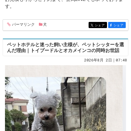
す。
パーマリンク
犬
entry397
シェア
シェア
entry397
entry397
ペットホテルと迷った飼い主様が、ペットシッターを選
んだ理由｜トイプードルとオカメインコの同時お世話
2026年8月 2日｜07:48