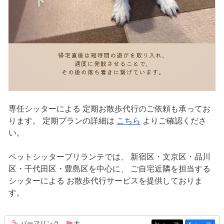
専任シッターによる 定期お散歩代行のご依頼も承ってお
ります。 定期プランの詳細は
こちら
よりご確認くださ
い。
ペットシッターブリランテでは、 新宿区・文京区・品川
区・千代田区・豊島区を中心に、 ご自宅近隣を担当する
シッターによる お散歩代行サービスを提供しておりま
す。
パーマリンク
犬
entry338