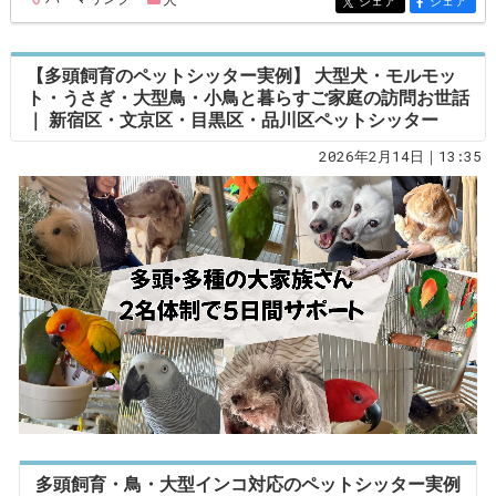
シェア
シェア
entry338
entry338
【多頭飼育のペットシッター実例】 大型犬・モルモッ
ト・うさぎ・大型鳥・小鳥と暮らすご家庭の訪問お世話
｜ 新宿区・文京区・目黒区・品川区ペットシッター
2026年2月14日｜13:35
多頭飼育・鳥・大型インコ対応のペットシッター実例