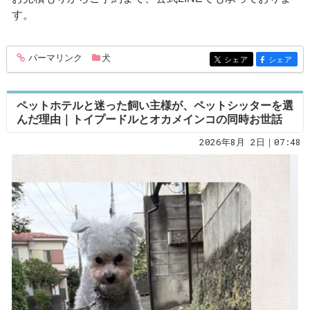
す。
パーマリンク
犬
entry397
シェア
シェア
entry397
entry397
ペットホテルと迷った飼い主様が、ペットシッターを選
んだ理由｜トイプードルとオカメインコの同時お世話
2026年8月 2日｜07:48