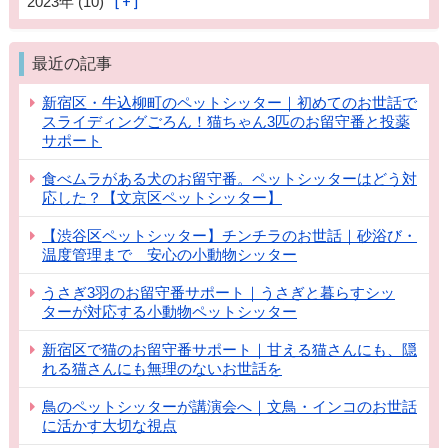
2023年 (10)
最近の記事
新宿区・牛込柳町のペットシッター｜初めてのお世話で
スライディングごろん！猫ちゃん3匹のお留守番と投薬
サポート
食べムラがある犬のお留守番。ペットシッターはどう対
応した？【文京区ペットシッター】
【渋谷区ペットシッター】チンチラのお世話｜砂浴び・
温度管理まで 安心の小動物シッター
うさぎ3羽のお留守番サポート｜うさぎと暮らすシッ
ターが対応する小動物ペットシッター
新宿区で猫のお留守番サポート｜甘える猫さんにも、隠
れる猫さんにも無理のないお世話を
鳥のペットシッターが講演会へ｜文鳥・インコのお世話
に活かす大切な視点