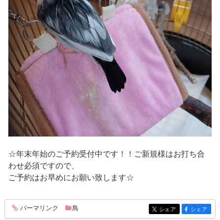
☆年末年始のご予約受付中です！！ご新規様はお打ち合
わせ必須ですので、
ご予約はお早めにお願い致します☆
パーマリンク
鳥
entry221
シェア
シェア
entry221
entry221