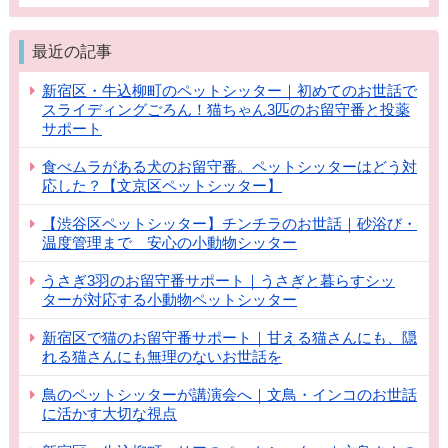
最近の記事
新宿区・牛込柳町のペットシッター｜初めてのお世話で
スライディングごろん！猫ちゃん3匹のお留守番と投薬
サポート
食べムラがある犬のお留守番。ペットシッターはどう対
応した？【文京区ペットシッター】
【渋谷区ペットシッター】チンチラのお世話｜砂浴び・
温度管理まで 安心の小動物シッター
うさぎ3羽のお留守番サポート｜うさぎと暮らすシッ
ターが対応する小動物ペットシッター
新宿区で猫のお留守番サポート｜甘える猫さんにも、隠
れる猫さんにも無理のないお世話を
鳥のペットシッターが講演会へ｜文鳥・インコのお世話
に活かす大切な視点