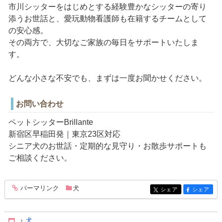
市川シッターをはじめとする経験豊かなシッターの寄り
添うお世話と、愛玩動物看護師も在籍するチームとして
の安心感。
その両方で、大切なご家族の毎日をサポートいたしま
す。
どんな小さな不安でも、まずは一度お聞かせください。
お問い合わせ
ペットシッターBrillante
新宿区早稲田発｜東京23区対応
シニア犬のお世話・定期的な見守り・お散歩サポートも
ご相談ください。
パーマリンク
犬
entry365
シェア
シェア
entry365
entry365
犬
Home