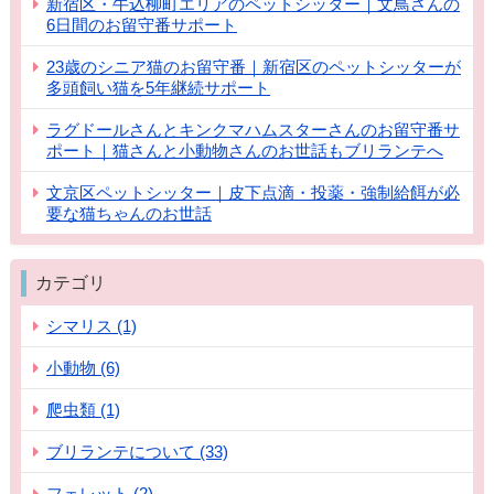
新宿区・牛込柳町エリアのペットシッター｜文鳥さんの
6日間のお留守番サポート
23歳のシニア猫のお留守番｜新宿区のペットシッターが
多頭飼い猫を5年継続サポート
ラグドールさんとキンクマハムスターさんのお留守番サ
ポート｜猫さんと小動物さんのお世話もブリランテへ
文京区ペットシッター｜皮下点滴・投薬・強制給餌が必
要な猫ちゃんのお世話
カテゴリ
シマリス (1)
小動物 (6)
爬虫類 (1)
ブリランテについて (33)
フェレット (2)