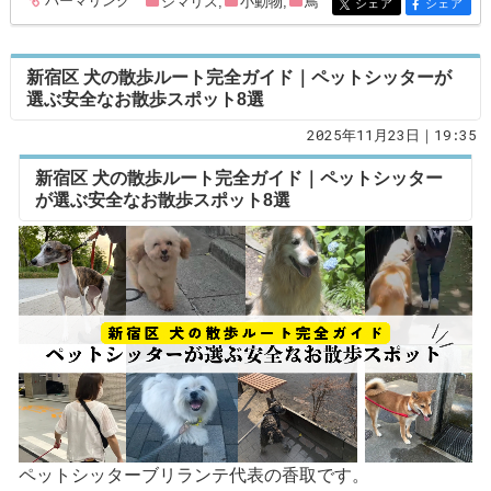
パーマリンク
シマリス
,
小動物
,
鳥
entry314
シェア
シェア
entry314
entry314
新宿区 犬の散歩ルート完全ガイド｜ペットシッターが
選ぶ安全なお散歩スポット8選
2025年11月23日｜19:35
新宿区 犬の散歩ルート完全ガイド｜ペットシッター
が選ぶ安全なお散歩スポット8選
ペットシッターブリランテ代表の香取です。