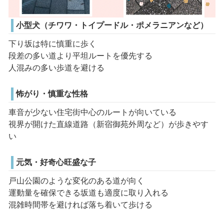
小型犬（チワワ・トイプードル・ポメラニアンなど）
下り坂は特に慎重に歩く
段差の多い道より平坦ルートを優先する
人混みの多い歩道を避ける
怖がり・慎重な性格
車音が少ない住宅街中心のルートが向いている
視界が開けた直線道路（新宿御苑外周など）が歩きやす
い
元気・好奇心旺盛な子
戸山公園のような変化のある道が向く
運動量を確保できる坂道も適度に取り入れる
混雑時間帯を避ければ落ち着いて歩ける