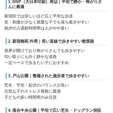
1. DNP（大日本印刷）周辺｜平坦で静か・怖がりさ
んに最適
新宿区では珍しいほど広く平坦な歩道
音・刺激が少なく慎重な子でも落ち着きやすい
朝夕の入退館時間帯は人がやや多い
2. 新宿御苑 外周｜長い直線で歩きやすい散策路
視界が開けており怖がりさんでも歩きやすい
匂い取りにも向く静かな道路
一定ペースで歩きたい子におすすめ
3. 戸山公園｜整備された遊歩道で歩きやすい
芝生・平坦・起伏のバランスが良い
元気な子のストレス発散に最適
子どもの多い時間帯のみ注意
4. 落合中央公園｜平坦で広い芝生・ドッグラン併設