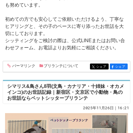
も努めています。
初めての方でも安心してご依頼いただけるよう、丁寧な
ヒアリングと、その子のペースに寄り添ったお世話を大
切にしております。
シッティングをご検討の際は、公式LINEまたはお問い合
わせフォーム、お電話よりお気軽にご相談ください。
パーマリンク
ブリランテについて
entry315
シェア
シェア
entry315
entry315
シマリス&鳥さん8羽(文鳥・カナリア・十姉妹・オカメ
インコ)のお世話記録｜新宿区・文京区で小動物・鳥の
お世話ならペットシッターブリランテ
2025年11月26日｜16:21