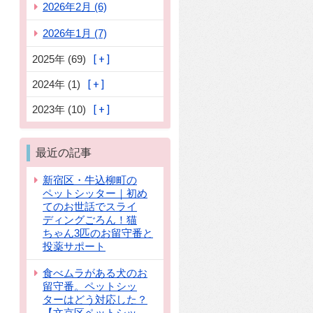
2026年2月 (6)
2026年1月 (7)
2025年 (69)
2024年 (1)
2023年 (10)
最近の記事
新宿区・牛込柳町の
ペットシッター｜初め
てのお世話でスライ
ディングごろん！猫
ちゃん3匹のお留守番と
投薬サポート
食べムラがある犬のお
留守番。ペットシッ
ターはどう対応した？
【文京区ペットシッ