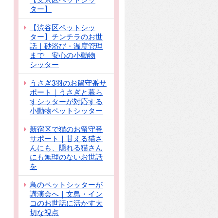
ター】
【渋谷区ペットシッ
ター】チンチラのお世
話｜砂浴び・温度管理
まで 安心の小動物
シッター
うさぎ3羽のお留守番サ
ポート｜うさぎと暮ら
すシッターが対応する
小動物ペットシッター
新宿区で猫のお留守番
サポート｜甘える猫さ
んにも、隠れる猫さん
にも無理のないお世話
を
鳥のペットシッターが
講演会へ｜文鳥・イン
コのお世話に活かす大
切な視点