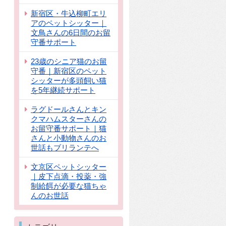
新宿区・牛込柳町エリ
アのペットシッター｜
文鳥さんの6日間のお留
守番サポート
23歳のシニア猫のお留
守番｜新宿区のペット
シッターが多頭飼い猫
を5年継続サポート
ラグドールさんとキン
クマハムスターさんの
お留守番サポート｜猫
さんと小動物さんのお
世話もブリランテへ
文京区ペットシッター
｜皮下点滴・投薬・強
制給餌が必要な猫ちゃ
んのお世話