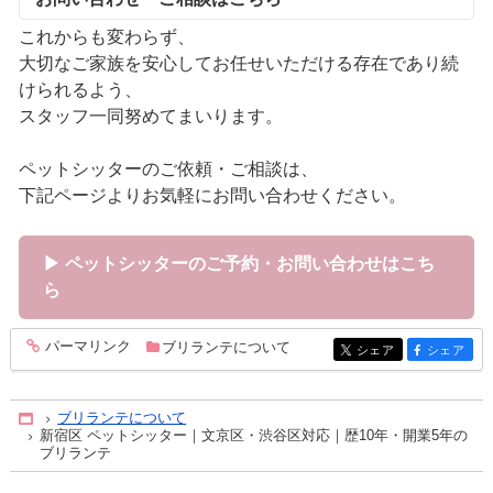
これからも変わらず、
大切なご家族を安心してお任せいただける存在であり続
けられるよう、
スタッフ一同努めてまいります。
ペットシッターのご依頼・ご相談は、
下記ページよりお気軽にお問い合わせください。
▶ ペットシッターのご予約・お問い合わせはこち
ら
パーマリンク
ブリランテについて
entry352
シェア
シェア
entry352
entry352
ブリランテについて
Home
新宿区 ペットシッター｜文京区・渋谷区対応｜歴10年・開業5年の
ブリランテ