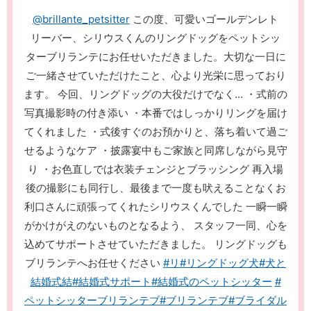
@brillante_petsitter
この度、可愛いゴールデンレト
リーバー、シリウスくんのリングドッグをペットシッ
ターブリランテにお任せいただきました。大切な一日に
ご一緒させていただけたこと、心より光栄に思っており
ます。 今回、リングドッグの大役だけでなく... ・式前の
写真撮影時の付き添い ・本番ではしっかりリングを届け
てくれました ・式後すぐのお預かりと、落ち着いて過ご
せるようなケア ・披露宴中もご家族と同席しながら見守
り ・お色直しでは衣装チェンジとブラッシング 再入場
後の撮影にも同行し、最後まで一度も吠えることなくお
利口さんに頑張ってくれたシリウスくんでした 一瞬一瞬
がかけがえのないものとなるよう、 スタッフ一同、心を
込めてサポートさせていただきました。 リングドッグも
ブリランテへお任せください
#リ
#リングドッグ犬
#犬と
結婚式結
#結婚式サポート
#結婚式のペットシッター
#
ペットシッターブリランテブ
#ブリランテブ
#ブライダル