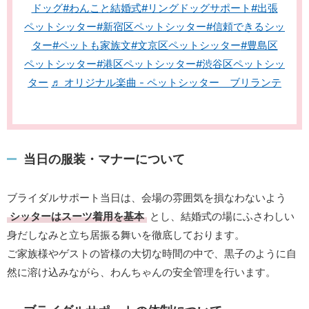
ドッグ
#わんこと結婚式
#リングドッグサポート
#出張
ペットシッター
#新宿区ペットシッター
#信頼できるシッ
ター
#ペットも家族文
#文京区ペットシッター
#豊島区
ペットシッター
#港区ペットシッター
#渋谷区ペットシッ
ター
♬ オリジナル楽曲 - ペットシッター ブリランテ
当日の服装・マナーについて
ブライダルサポート当日は、会場の雰囲気を損なわないよう
シッターはスーツ着用を基本
とし、結婚式の場にふさわしい
身だしなみと立ち居振る舞いを徹底しております。
ご家族様やゲストの皆様の大切な時間の中で、黒子のように自
然に溶け込みながら、わんちゃんの安全管理を行います。