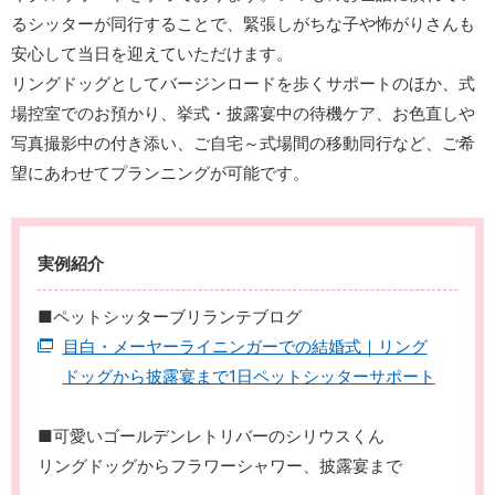
るシッターが同行することで、緊張しがちな子や怖がりさんも
安心して当日を迎えていただけます。
リングドッグとしてバージンロードを歩くサポートのほか、式
場控室でのお預かり、挙式・披露宴中の待機ケア、お色直しや
写真撮影中の付き添い、ご自宅～式場間の移動同行など、ご希
望にあわせてプランニングが可能です。
実例紹介
■ペットシッターブリランテブログ
目白・メーヤーライニンガーでの結婚式｜リング
ドッグから披露宴まで1日ペットシッターサポート
■可愛いゴールデンレトリバーのシリウスくん
リングドッグからフラワーシャワー、披露宴まで