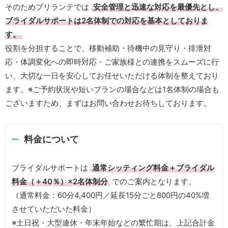
そのためブリランテでは
安全管理と迅速な対応を最優先とし、
ブライダルサポートは2名体制での対応を基本としておりま
す。
役割を分担することで、移動補助・待機中の見守り・排泄対
応・体調変化への即時対応・ご家族様との連携をスムーズに行
い、大切な一日を安心してお任せいただける体制を整えており
ます。※ご予約状況や短いプランの場合などは1名体制の場合も
ございますため、まずはお問い合わせお待ちしております。
料金について
ブライダルサポートは
通常シッティング料金＋ブライダル
料金（＋40％）×2名体制分
でのご案内となります。
（通常料金：60分4,400円／延長15分ごと800円の40%増
させていただいた料金）
※土日祝・大型連休・年末年始などの繁忙期は、上記合計金