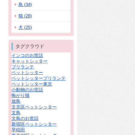
鳥 (34)
猫 (28)
犬 (25)
タグクラウド
インコのお世話
キャットシッター
ブリランテ
ペットシッター
ペットシッターブリランテ
ペットシッター東京
小動物のお世話
怖がり猫
放鳥
文京区ペットシッター
文鳥
文鳥のお世話
新宿区ペットシッター
早稲田