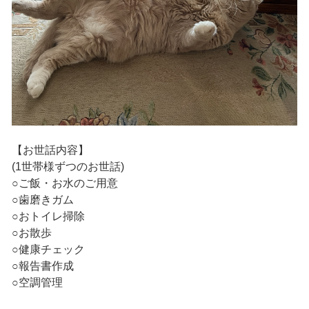
【お世話内容】
(1世帯様ずつのお世話)
○ご飯・お水のご用意
○歯磨きガム
○おトイレ掃除
○お散歩
○健康チェック
○報告書作成
○空調管理