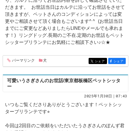
り、カルテに沿ってお世話内容を詳しく確認させていた
だきます。 お世話当日はカルテに沿ってお世話をさせて
頂きますが、ペットさんのコンディションによっては変
更やご相談させて頂く場合もございます^ ^ (お世話当日
までにご変更などありましたらLINEやメールでも承れま
す！) リングドッグ.長期のご不在.定期のお世話もペット
シッターブリランテにお気軽にご相談下さい♪☆★
パーマリンク
犬
entry235
シェア
シェア
entry235
entry235
可愛いうさぎさんのお世話/東京都板橋区ペットシッタ
ー
2025年1月30日｜07:43
いつもご覧くださりありがとうございます！ペットシッ
ターブリランテです⭐︎
今回は2回目のご依頼をいただいたうさぎさんのぽんず君