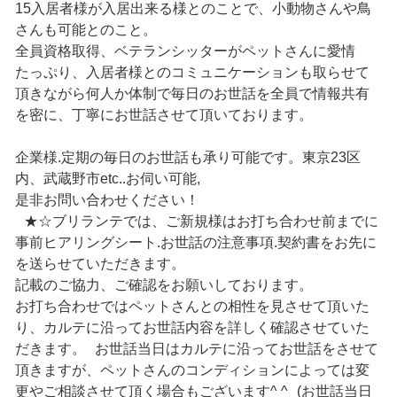
15入居者様が入居出来る様とのことで、小動物さんや鳥
さんも可能とのこと。
全員資格取得、ベテランシッターがペットさんに愛情
たっぷり、入居者様とのコミュニケーションも取らせて
頂きながら何人か体制で毎日のお世話を全員で情報共有
を密に、丁寧にお世話させて頂いております。
企業様.定期の毎日のお世話も承り可能です。東京23区
内、武蔵野市etc..お伺い可能,
是非お問い合わせください！
★☆ブリランテでは、ご新規様はお打ち合わせ前までに
事前ヒアリングシート.お世話の注意事項.契約書をお先に
を送らせていただきます。
記載のご協力、ご確認をお願いしております。
お打ち合わせではペットさんとの相性を見させて頂いた
り、カルテに沿ってお世話内容を詳しく確認させていた
だきます。 お世話当日はカルテに沿ってお世話をさせて
頂きますが、ペットさんのコンディションによっては変
更やご相談させて頂く場合もございます^ ^ (お世話当日