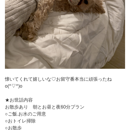
懐いてくれて嬉しいな♡お留守番本当に頑張ったね
o(^▽^)o
★お世話内容
お散歩あり 朝とお昼と夜60分プラン
○ご飯.お水のご用意
○おトイレ掃除
○お散歩