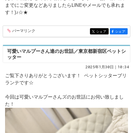
までにご変更などありましたらLINEやメールでも承れま
す！)♪☆★
パーマリンク
entry236
シェア
シェア
entry236
entry236
可愛いマルプーさん達のお世話／東京都新宿区ペットシ
ッター
2025年1月30日｜10:34
ご覧下さりありがとうございます！ ペットシッターブリ
ランテです☆
今回は可愛いマルプーさんズのお世話にお伺い致しまし
た！