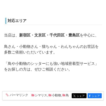
対応エリア
当店は、
新宿区・文京区・千代田区・豊島区
を中心に、
鳥さん・小動物さん・猫ちゃん・わんちゃんのお世話を
多数ご依頼いただいています。
「鳥や小動物のシッターにも強い地域密着型サービス」
をお探しの方は、ぜひご相談ください。
パーマリンク
シマリス
,
小動物
,
鳥
entry314
シェア
シェア
entry314
entry314