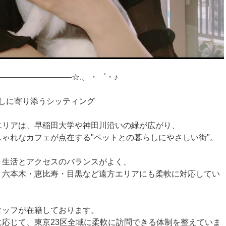
─────────────☆.。・゜・♪
しに寄り添うシッティング
エリアは、早稲田大学や神田川沿いの緑が広がり、
ゃれなカフェが点在する"ペットとの暮らしにやさしい街"。
、生活とアクセスのバランスがよく、
、六本木・恵比寿・目黒など遠方エリアにも柔軟に対応してい
タッフが在籍しております。
応じて、東京23区全域に柔軟に訪問できる体制を整えていま