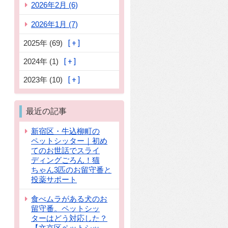
2026年2月 (6)
2026年1月 (7)
2025年 (69)
2024年 (1)
2023年 (10)
最近の記事
新宿区・牛込柳町の
ペットシッター｜初め
てのお世話でスライ
ディングごろん！猫
ちゃん3匹のお留守番と
投薬サポート
食べムラがある犬のお
留守番。ペットシッ
ターはどう対応した？
【文京区ペットシッ