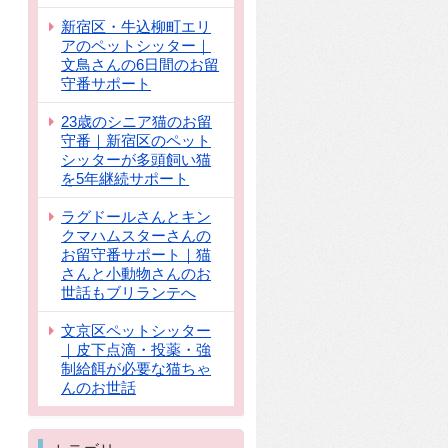
新宿区・牛込柳町エリ
アのペットシッター｜
文鳥さんの6日間のお留
守番サポート
23歳のシニア猫のお留
守番｜新宿区のペット
シッターが多頭飼い猫
を5年継続サポート
ラグドールさんとキン
クマハムスターさんの
お留守番サポート｜猫
さんと小動物さんのお
世話もブリランテへ
文京区ペットシッター
｜皮下点滴・投薬・強
制給餌が必要な猫ちゃ
んのお世話