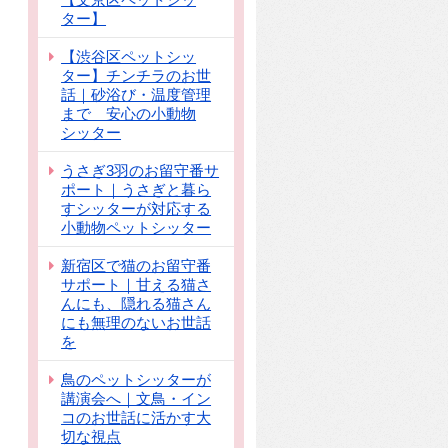
ター】
【渋谷区ペットシッ
ター】チンチラのお世
話｜砂浴び・温度管理
まで 安心の小動物
シッター
うさぎ3羽のお留守番サ
ポート｜うさぎと暮ら
すシッターが対応する
小動物ペットシッター
新宿区で猫のお留守番
サポート｜甘える猫さ
んにも、隠れる猫さん
にも無理のないお世話
を
鳥のペットシッターが
講演会へ｜文鳥・イン
コのお世話に活かす大
切な視点