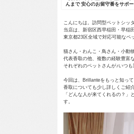
んまで 安心のお留守番をサポート
こんにちは。訪問型ペットシッターB
当店は、新宿区西早稲田・早稲
東京都23区全域で対応可能なペ
猫さん・わんこ・鳥さん・小動
代表香取の他、複数の経験豊富
それぞれのペットさんが♪いつも
今回は、Brillanteをもっと
香取についても少し詳しくご紹
「どんな人が来てくれるの？」
す。