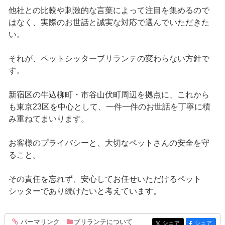
他社との比較や刺激的な言葉によって注目を集めるので
はなく、実際のお世話と誠実な対応で選んでいただきた
い。
それが、ペットシッターブリランテの変わらない方針で
す。
新宿区の牛込柳町・市谷山伏町周辺を拠点に、これから
も東京23区を中心として、一件一件のお世話を丁寧に積
み重ねてまいります。
お客様のプライバシーと、大切なペットさんの安全を守
ること。
その責任を忘れず、安心してお任せいただけるペット
シッターであり続けたいと考えています。
パーマリンク
ブリランテについて
entry395
シェア
シェア
entry395
entry395