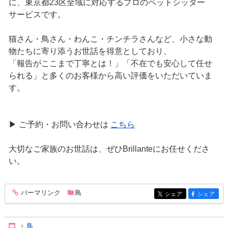
に、東京都23区全域に対応するプロのペットシッター
サービスです。
猫さん・鳥さん・わんこ・チンチラさんなど、小さな動
物たちに寄り添うお世話を得意としており、
「報告がここまで丁寧とは！」「不在でも安心して任せ
られる」と多くのお客様から高い評価をいただいていま
す。
▶ ご予約・お問い合わせは
こちら
大切なご家族のお世話は、ぜひBrillanteにお任せくださ
い。
パーマリンク
鳥
entry254
シェア
シェア
entry254
entry254
鳥
Home