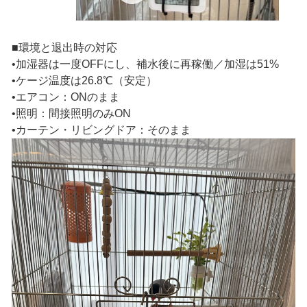
■環境と退出時の対応
•加湿器は一度OFFにし、補水後に再稼働／加湿は51%
•ケージ温度は26.8℃（安定）
•エアコン：ONのまま
•照明：間接照明のみON
•カーテン・リビングドア：そのまま