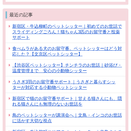
最近の記事
新宿区・牛込柳町のペットシッター｜初めてのお世話で
スライディングごろん！猫ちゃん3匹のお留守番と投薬
サポート
食べムラがある犬のお留守番。ペットシッターはどう対
応した？【文京区ペットシッター】
【渋谷区ペットシッター】チンチラのお世話｜砂浴び・
温度管理まで 安心の小動物シッター
うさぎ3羽のお留守番サポート｜うさぎと暮らすシッ
ターが対応する小動物ペットシッター
新宿区で猫のお留守番サポート｜甘える猫さんにも、隠
れる猫さんにも無理のないお世話を
鳥のペットシッターが講演会へ｜文鳥・インコのお世話
に活かす大切な視点