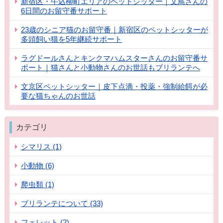
新宿区・牛込柳町エリアのペットシッター｜文鳥さんの
6日間のお留守番サポート
23歳のシニア猫のお留守番｜新宿区のペットシッターが
多頭飼い猫を5年継続サポート
ラグドールさんとキンクマハムスターさんのお留守番サ
ポート｜猫さんと小動物さんのお世話もブリランテへ
文京区ペットシッター｜皮下点滴・投薬・強制給餌が必
要な猫ちゃんのお世話
カテゴリ
シマリス (1)
小動物 (6)
爬虫類 (1)
ブリランテについて (33)
フェレット (2)