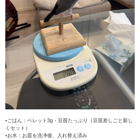
•ごはん：ペレット3g・豆苗たっぷり（豆苗差しごと新し
くセット）
•お水：お皿を洗浄後、入れ替え済み