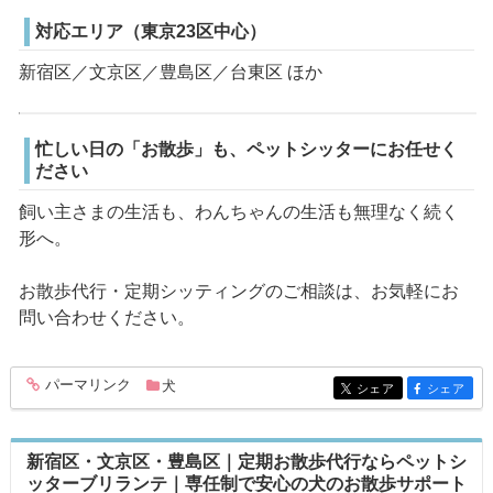
対応エリア（東京23区中心）
新宿区／文京区／豊島区／台東区 ほか
忙しい日の「お散歩」も、ペットシッターにお任せく
ださい
飼い主さまの生活も、わんちゃんの生活も無理なく続く
形へ。
お散歩代行・定期シッティングのご相談は、お気軽にお
問い合わせください。
パーマリンク
犬
entry331
シェア
シェア
entry331
entry331
新宿区・文京区・豊島区｜定期お散歩代行ならペットシ
ッターブリランテ｜専任制で安心の犬のお散歩サポート