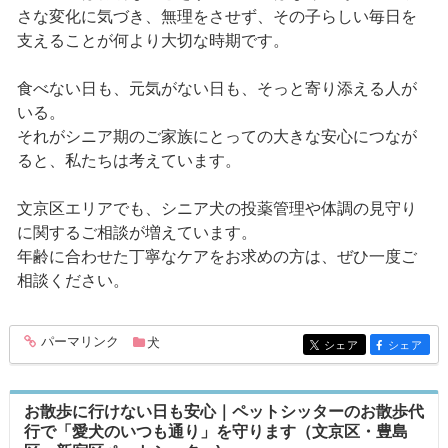
さな変化に気づき、無理をさせず、その子らしい毎日を
支えることが何より大切な時期です。
食べない日も、元気がない日も、そっと寄り添える人が
いる。
それがシニア期のご家族にとっての大きな安心につなが
ると、私たちは考えています。
文京区エリアでも、シニア犬の投薬管理や体調の見守り
に関するご相談が増えています。
年齢に合わせた丁寧なケアをお求めの方は、ぜひ一度ご
相談ください。
パーマリンク
犬
entry332
シェア
シェア
entry332
entry332
お散歩に行けない日も安心｜ペットシッターのお散歩代
行で「愛犬のいつも通り」を守ります（文京区・豊島