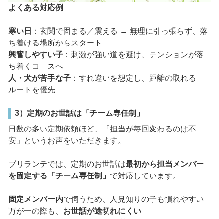
よくある対応例
寒い日
：玄関で固まる／震える → 無理に引っ張らず、落
ち着ける場所からスタート
興奮しやすい子
：刺激が強い道を避け、テンションが落
ち着くコースへ
人・犬が苦手な子
：すれ違いを想定し、距離の取れる
ルートを優先
3）定期のお世話は「チーム専任制」
日数の多い定期依頼ほど、「担当が毎回変わるのは不
安」というお声をいただきます。
ブリランテでは、定期のお世話は
最初から担当メンバー
を固定する「チーム専任制」
で対応しています。
固定メンバー内
で伺うため、人見知りの子も慣れやすい
万が一の際も、
お世話が途切れにくい