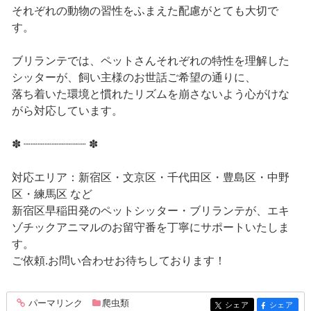
それぞれの動物の習性をふまえた配慮がとても大切で
す。
ブリランテでは、ペットさんそれぞれの特性を理解した
シッターが、飼い主様のお世話ご希望の通りに、
落ち着いた環境と慣れたリズムを崩さないよう心がけな
がら対応しています。
✽ ┈┈┈┈┈┈┈┈┈ ✽
対応エリア：新宿区・文京区・千代田区・豊島区・中野
区・練馬区 など
新宿区早稲田発のペットシッター・ブリランテが、エキ
ゾチックアニマルのお留守番を丁寧にサポートいたしま
す。
ご依頼.お問い合わせお待ちしております！
パーマリンク
爬虫類
entry281
シェア
シェア
entry281
entry281