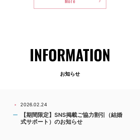
提
More
質
携
問
動
INFORMATION
物
お知らせ
病
2026.02.24
【期間限定】SNS掲載ご協力割引（結婚
院
式サポート）のお知らせ