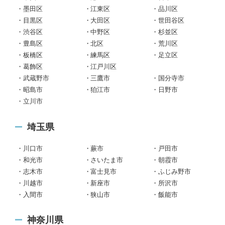
墨田区
江東区
品川区
目黒区
大田区
世田谷区
渋谷区
中野区
杉並区
豊島区
北区
荒川区
板橋区
練馬区
足立区
葛飾区
江戸川区
武蔵野市
三鷹市
国分寺市
昭島市
狛江市
日野市
立川市
埼玉県
川口市
蕨市
戸田市
和光市
さいたま市
朝霞市
志木市
富士見市
ふじみ野市
川越市
新座市
所沢市
入間市
狭山市
飯能市
神奈川県