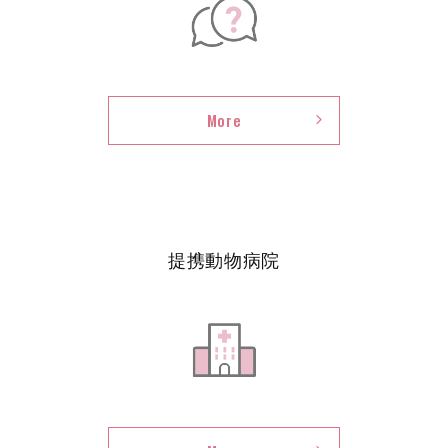
要
よ
More
く
提携動物病院
あ
る
ご