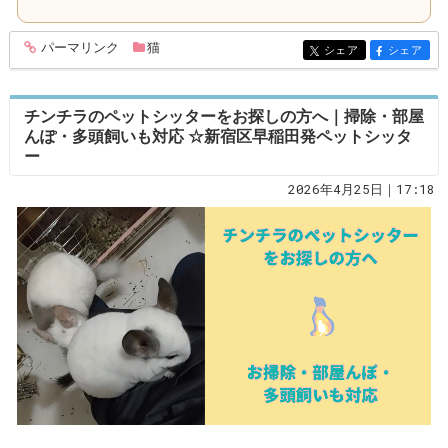
パーマリンク
猫
entry356
シェア
シェア
entry356
entry356
チンチラのペットシッターをお探しの方へ｜掃除・部屋
んぽ・多頭飼いも対応 ☆新宿区早稲田発ペットシッタ
ー
2026年4月25日｜17:18