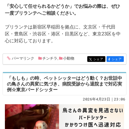
「安心して任せられるかどうか」でお悩みの際は、ぜひ
一度ブリランテへご相談ください。
ブリランテは新宿区早稲田を拠点に、文京区・千代田
区・豊島区・渋谷区・港区・目黒区など、東京23区を中
心に対応しております。
パーマリンク
チンチラ
,
小動物
entry355
シェア
シェア
entry355
entry355
「もしも」の時、ペットシッターはどう動く？お世話中
の鳥さんの異変に気づき、病院受診から退院まで対応実
例☆東京バードシッター
2026年4月23日｜23:06