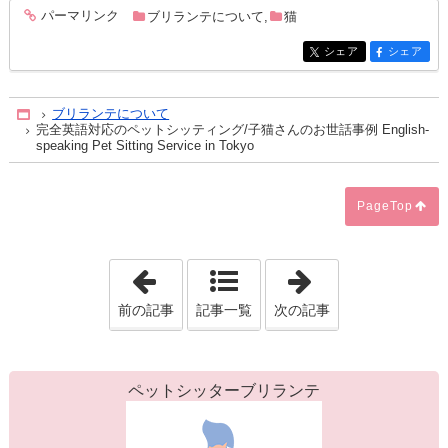
パーマリンク
ブリランテについて
,
猫
entry343
シェア
シェア
entry343
entry343
ブリランテについて
Home
完全英語対応のペットシッティング/子猫さんのお世話事例 English-
speaking Pet Sitting Service in Tokyo
PageTop
「カサ・デ・アンジェラのリングドッグ
「【東京】ゴー
前の記事
記事一覧
次の記事
ペットシッターブリランテ