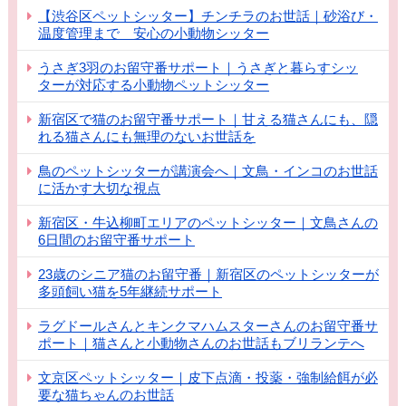
【渋谷区ペットシッター】チンチラのお世話｜砂浴び・
温度管理まで 安心の小動物シッター
うさぎ3羽のお留守番サポート｜うさぎと暮らすシッ
ターが対応する小動物ペットシッター
新宿区で猫のお留守番サポート｜甘える猫さんにも、隠
れる猫さんにも無理のないお世話を
鳥のペットシッターが講演会へ｜文鳥・インコのお世話
に活かす大切な視点
新宿区・牛込柳町エリアのペットシッター｜文鳥さんの
6日間のお留守番サポート
23歳のシニア猫のお留守番｜新宿区のペットシッターが
多頭飼い猫を5年継続サポート
ラグドールさんとキンクマハムスターさんのお留守番サ
ポート｜猫さんと小動物さんのお世話もブリランテへ
文京区ペットシッター｜皮下点滴・投薬・強制給餌が必
要な猫ちゃんのお世話