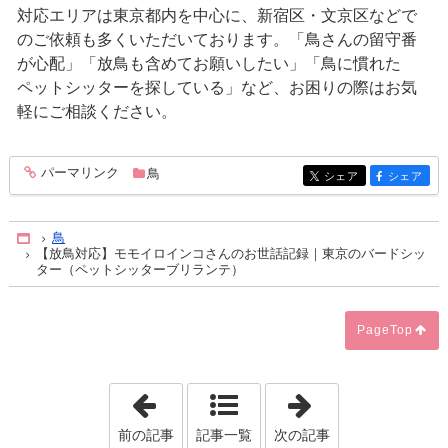
対応エリアは東京都内を中心に、新宿区・文京区などで
のご依頼も多くいただいております。「鳥さんの留守番
が心配」「放鳥も含めてお願いしたい」「鳥に慣れた
ペットシッターを探している」など、お困りの際はお気
軽にご相談ください。
パーマリンク
鳥
entry329
シェア
シェア
entry329
entry329
鳥
Home
【放鳥対応】モモイロインコさんのお世話記録｜東京のバードシッ
ター（ペットシッターブリランテ）
PageTop
「新宿区・文京区｜チンチラ対応ブリラ
「新宿区・文京
前の記事
記事一覧
次の記事