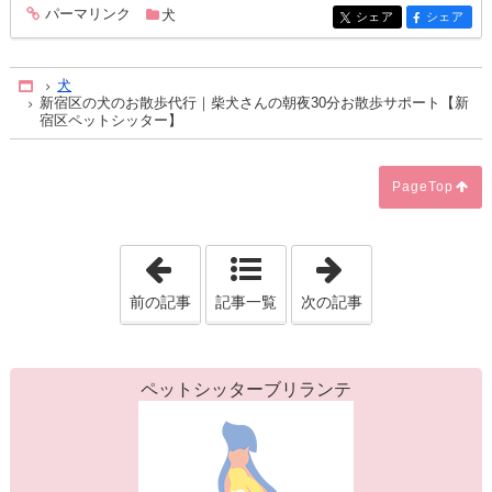
パーマリンク
犬
entry374
シェア
シェア
entry374
entry374
犬
Home
新宿区の犬のお散歩代行｜柴犬さんの朝夜30分お散歩サポート【新
宿区ペットシッター】
PageTop
「【新宿区ペットシッター】怖がり猫ち
「【東京の小動
前の記事
記事一覧
次の記事
ペットシッターブリランテ