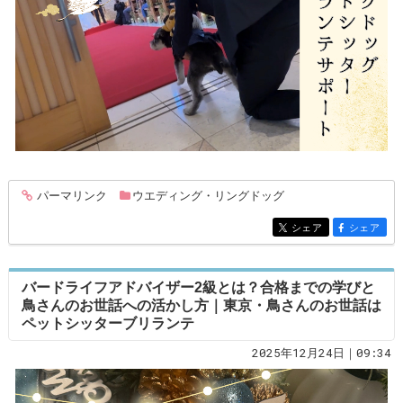
パーマリンク
ウエディング・リングドッグ
entry324
シェア
シェア
entry324
entry324
バードライフアドバイザー2級とは？合格までの学びと
鳥さんのお世話への活かし方｜東京・鳥さんのお世話は
ペットシッターブリランテ
2025年12月24日｜09:34