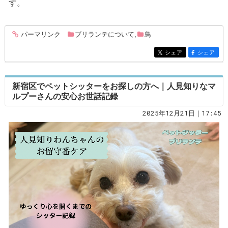
す。
パーマリンク
ブリランテについて
,
鳥
entry323
シェア
シェア
entry323
entry323
新宿区でペットシッターをお探しの方へ｜人見知りなマ
ルプーさんの安心お世話記録
2025年12月21日｜17:45