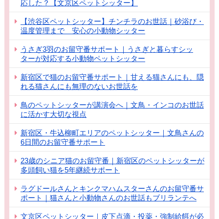
応した？【文京区ペットシッター】
【渋谷区ペットシッター】チンチラのお世話｜砂浴び・
温度管理まで 安心の小動物シッター
うさぎ3羽のお留守番サポート｜うさぎと暮らすシッ
ターが対応する小動物ペットシッター
新宿区で猫のお留守番サポート｜甘える猫さんにも、隠
れる猫さんにも無理のないお世話を
鳥のペットシッターが講演会へ｜文鳥・インコのお世話
に活かす大切な視点
新宿区・牛込柳町エリアのペットシッター｜文鳥さんの
6日間のお留守番サポート
23歳のシニア猫のお留守番｜新宿区のペットシッターが
多頭飼い猫を5年継続サポート
ラグドールさんとキンクマハムスターさんのお留守番サ
ポート｜猫さんと小動物さんのお世話もブリランテへ
文京区ペットシッター｜皮下点滴・投薬・強制給餌が必