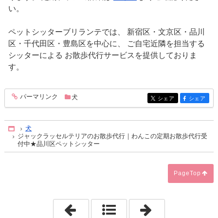
い。
ペットシッターブリランテでは、 新宿区・文京区・品川
区・千代田区・豊島区を中心に、 ご自宅近隣を担当する
シッターによる お散歩代行サービスを提供しておりま
す。
パーマリンク
犬
entry338
シェア
シェア
entry338
entry338
犬
Home
ジャックラッセルテリアのお散歩代行｜わんこの定期お散歩代行受
付中★品川区ペットシッター
PageTop
「【多頭飼育のペットシッター実例】 大
「カサ・デ・ア