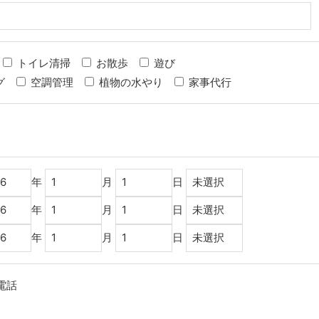
トイレ清掃
お散歩
遊び
グ
空調管理
植物の水やり
家事代行
年
月
日
年
月
日
年
月
日
電話