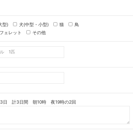
大型)
犬(中型・小型)
猫
鳥
フェレット
その他
月3日 計3日間 朝10時 夜19時の2回