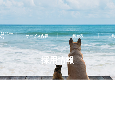
は(シッ
サービス内容
料金表
ご
介)
採用情報