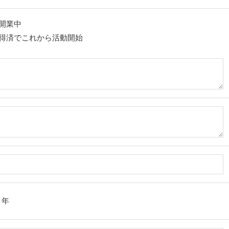
開業中
得済でこれから活動開始
他
年