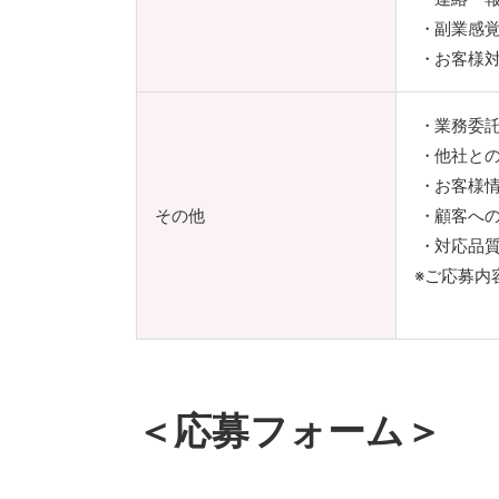
副業感
お客様
業務委
他社と
お客様
その他
顧客へ
対応品
※ご応募内
＜応募フォーム＞