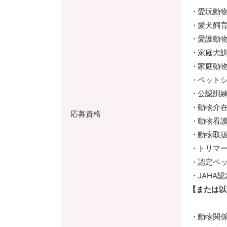
愛玩動
愛犬飼
愛護動
家庭犬
家庭動
ペット
公認訓
動物介
応募資格
動物看
動物取
トリマ
認定ペ
JAHA
【または以
動物関