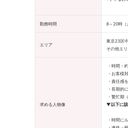
勤務時間
8～20時
東京23区
エリア
その他エリ
時間・
お客様
責任感
長期的
繁忙期
求める人物像
▼以下に該
時間に
連絡・