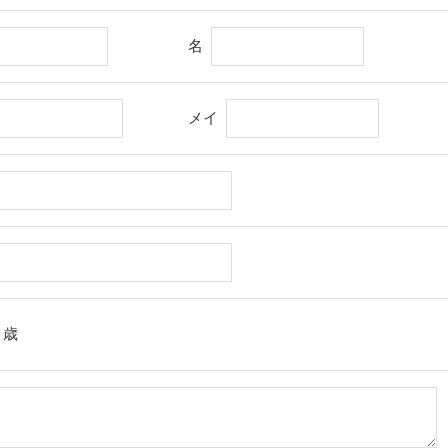
名
メイ
歳