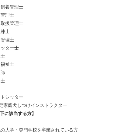
物飼養管理士
育管理士
物取扱管理士
訓練士
物管理士
シッター士
練士
在福祉士
護師
扱士
ー
ットシッター
認定家庭犬しつけインストラクター
下に該当する方】
係の大学・専門学校を卒業されている方