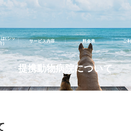
は(シッ
サービス内容
料金表
ご
介)
提携動物病院について
て