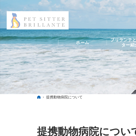
ブリランテと
ホーム
ター紹
ホーム
提携動物病院について
提携動物病院につい