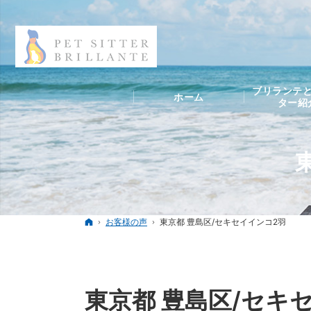
ブリランテと
ホーム
ター紹
ホーム
お客様の声
東京都 豊島区/セキセイインコ2羽
東京都 豊島区/セキ