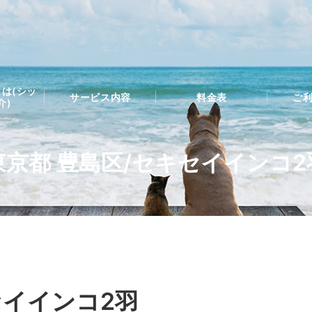
は(シッ
サービス内容
料金表
ご
介)
東京都 豊島区/セキセイインコ2
セイインコ2羽