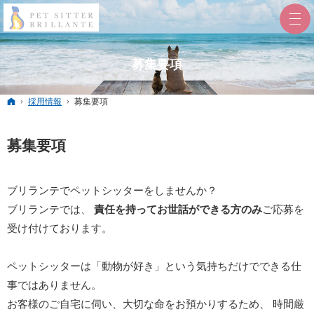
募集要項
ホーム
採用情報
募集要項
募集要項
ブリランテでペットシッターをしませんか？
ブリランテでは、
責任を持ってお世話ができる方のみ
ご応募を
受け付けております。
ペットシッターは「動物が好き」という気持ちだけでできる仕
事ではありません。
お客様のご自宅に伺い、大切な命をお預かりするため、 時間厳