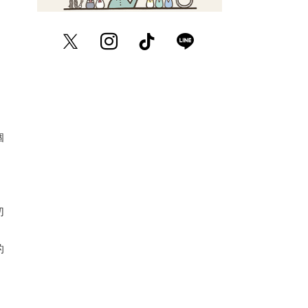
Twitter
Instagram
TikTok
LINE
個
切
的