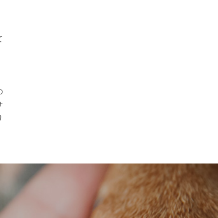
て
、
の
サ
り