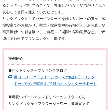
るシッターが同行することで、緊張しがちな子や怖がりさんも
安心して当日を迎えていただけます。
リングドッグとしてバージンロードを歩くサポートのほか、式
場控室でのお預かり、挙式・披露宴中の待機ケア、お色直しや
写真撮影中の付き添い、ご自宅～式場間の移動同行など、ご希
望にあわせてプランニングが可能です。
実例紹介
■ペットシッターブリランテブログ
目白・メーヤーライニンガーでの結婚式｜リング
ドッグから披露宴まで1日ペットシッターサポート
■可愛いゴールデンレトリバーのシリウスくん
リングドッグからフラワーシャワー、披露宴まで