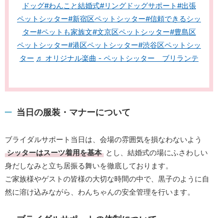
ドッグ
#わんこと結婚式
#リングドッグサポート
#出張
ペットシッター
#新宿区ペットシッター
#信頼できるシッ
ター
#ペットも家族文
#文京区ペットシッター
#豊島区
ペットシッター
#港区ペットシッター
#渋谷区ペットシッ
ター
♬ オリジナル楽曲 - ペットシッター ブリランテ
当日の服装・マナーについて
ブライダルサポート当日は、会場の雰囲気を損なわないよう
シッターはスーツ着用を基本
とし、結婚式の場にふさわしい
身だしなみと立ち居振る舞いを徹底しております。
ご家族様やゲストの皆様の大切な時間の中で、黒子のように自
然に溶け込みながら、わんちゃんの安全管理を行います。