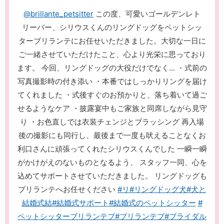
@brillante_petsitter
この度、可愛いゴールデンレト
リーバー、シリウスくんのリングドッグをペットシッ
ターブリランテにお任せいただきました。大切な一日に
ご一緒させていただけたこと、心より光栄に思っており
ます。 今回、リングドッグの大役だけでなく... ・式前の
写真撮影時の付き添い ・本番ではしっかりリングを届け
てくれました ・式後すぐのお預かりと、落ち着いて過ご
せるようなケア ・披露宴中もご家族と同席しながら見守
り ・お色直しでは衣装チェンジとブラッシング 再入場
後の撮影にも同行し、最後まで一度も吠えることなくお
利口さんに頑張ってくれたシリウスくんでした 一瞬一瞬
がかけがえのないものとなるよう、 スタッフ一同、心を
込めてサポートさせていただきました。 リングドッグも
ブリランテへお任せください
#リ
#リングドッグ犬
#犬と
結婚式結
#結婚式サポート
#結婚式のペットシッター
#
ペットシッターブリランテブ
#ブリランテブ
#ブライダル