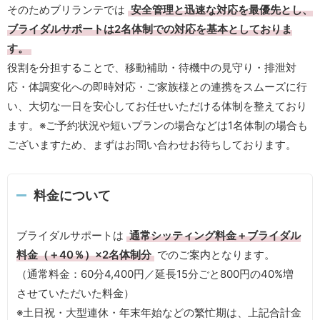
そのためブリランテでは
安全管理と迅速な対応を最優先とし、
ブライダルサポートは2名体制での対応を基本としておりま
す。
役割を分担することで、移動補助・待機中の見守り・排泄対
応・体調変化への即時対応・ご家族様との連携をスムーズに行
い、大切な一日を安心してお任せいただける体制を整えており
ます。※ご予約状況や短いプランの場合などは1名体制の場合も
ございますため、まずはお問い合わせお待ちしております。
料金について
ブライダルサポートは
通常シッティング料金＋ブライダル
料金（＋40％）×2名体制分
でのご案内となります。
（通常料金：60分4,400円／延長15分ごと800円の40%増
させていただいた料金）
※土日祝・大型連休・年末年始などの繁忙期は、上記合計金