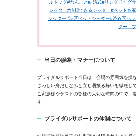
ルドッグ
#わんこと結婚式
#リングドッグ
シッター
#信頼できるシッター
#ペットも
シッター
#港区ペットシッター
#渋谷区ペ
ター 
当日の服装・マナーについて
ブライダルサポート当日は、会場の雰囲気を損
さわしい身だしなみと立ち居振る舞いを徹底し
ご家族様やゲストの皆様の大切な時間の中で、
す。
ブライダルサポートの体制について
結婚式当日は通常のお世話とは環境が大きく異