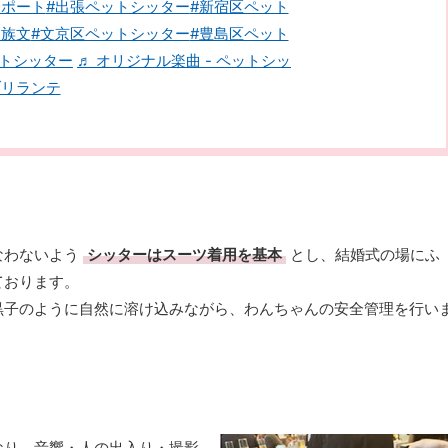
サポート
#出張ペットシッター
#新宿区ペット
家族文
#文京区ペットシッター
#豊島区ペット
ットシッター
♬ オリジナル楽曲 - ペットシッ
ブリランテ
なわないよう
シッターはスーツ着用を基本
とし、結婚式の場にふ
ております。
黒子のように自然に溶け込みながら、わんちゃんの安全管理を行い
なり、音響・人の出入り・撮影