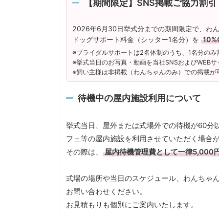
【期間限定】SNS掲載ご協力割引
2026年6月30日挙式分までの期間限定で、わ
ドッグサポート料金（シッター1名分）を
10%
※ブライダルサポートは2名体制のうち、1名分のみ
※挙式当日のお写真・動画を当社SNSおよびWEB
※飼い主様は非掲載（わんちゃんのみ）での掲載が
待機中の屋内施設利用について
挙式当日、屋外または式場外での待機が60分
フェ等の屋内施設を利用させていただく場合
その際は、
屋内待機管理費として一律5,000
式場の場所や当日のスケジュール、わんちゃ
お問い合わせください。
お見積もりも個別にご案内いたします。