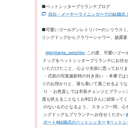
■ペットシッターブリランテブログ
目白・メーヤーライニンガーでの結婚式
■可愛いゴールデンレトリバーのシリウスく
リングドッグからフラワーシャワー、披露宴
@brillante_petsitter
この度、可愛いゴー
ドッグをペットシッターブリランテにお任
いただけたこと、心より光栄に思っております
・式前の写真撮影時の付き添い ・本番では
ぐのお預かりと、落ち着いて過ごせるような
り ・お色直しでは衣装チェンジとブラッシ
度も吠えることなくお利口さんに頑張ってく
のないものとなるよう、 スタッフ一同、心
ングドッグもブリランテへお任せください
ポート
#結婚式のペットシッター
#ペットシ