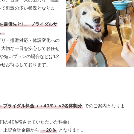
って刺激の多い状況となりま
を最優先とし、ブライダルサ
。
守り・排泄対応・体調変化への
、大切な一日を安心してお任せ
や短いプランの場合などは1名
わせお待ちしております。
＋ブライダル料金（＋40％）×2名体制分
でのご案内となりま
00円の40%増させていただいた料金）
は、上記合計金額から
＋20％
となります。