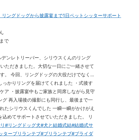
｜リングドッグから披露宴まで1日ペットシッターサポート
ん
まで
ルデンレトリーバー、シリウスくんのリング
せいただきました。大切な一日にご一緒させて
。 今回、リングドッグの大役だけでなく...
しっかりリングを届けてくれました ・式後す
ケア ・披露宴中もご家族と同席しながら見守
ング 再入場後の撮影にも同行し、最後まで一
れたシリウスくんでした 一瞬一瞬がかけがえ
を込めてサポートさせていただきました。 リ
#リ
#リングドッグ犬
#犬と結婚式結
#結婚式サ
ッターブリランテブ
#ブリランテブ
#ブライダ