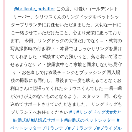
@brillante_petsitter
この度、可愛いゴールデンレト
リーバー、シリウスくんのリングドッグをペットシッ
ターブリランテにお任せいただきました。大切な一日に
ご一緒させていただけたこと、心より光栄に思っており
ます。 今回、リングドッグの大役だけでなく... ・式前の
写真撮影時の付き添い ・本番ではしっかりリングを届け
てくれました ・式後すぐのお預かりと、落ち着いて過ご
せるようなケア ・披露宴中もご家族と同席しながら見守
り ・お色直しでは衣装チェンジとブラッシング 再入場
後の撮影にも同行し、最後まで一度も吠えることなくお
利口さんに頑張ってくれたシリウスくんでした 一瞬一瞬
がかけがえのないものとなるよう、 スタッフ一同、心を
込めてサポートさせていただきました。 リングドッグも
ブリランテへお任せください
#リ
#リングドッグ犬
#犬と
結婚式結
#結婚式サポート
#結婚式のペットシッター
#
ペットシッターブリランテブ
#ブリランテブ
#ブライダル