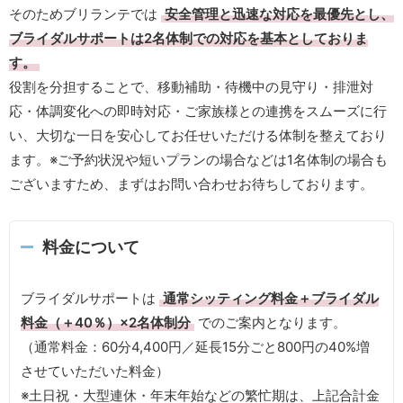
そのためブリランテでは
安全管理と迅速な対応を最優先とし、
ブライダルサポートは2名体制での対応を基本としておりま
す。
役割を分担することで、移動補助・待機中の見守り・排泄対
応・体調変化への即時対応・ご家族様との連携をスムーズに行
い、大切な一日を安心してお任せいただける体制を整えており
ます。※ご予約状況や短いプランの場合などは1名体制の場合も
ございますため、まずはお問い合わせお待ちしております。
料金について
ブライダルサポートは
通常シッティング料金＋ブライダル
料金（＋40％）×2名体制分
でのご案内となります。
（通常料金：60分4,400円／延長15分ごと800円の40%増
させていただいた料金）
※土日祝・大型連休・年末年始などの繁忙期は、上記合計金