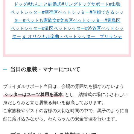
ドッグ
#わんこと結婚式
#リングドッグサポート
#出張
ペットシッター
#新宿区ペットシッター
#信頼できるシッ
ター
#ペットも家族文
#文京区ペットシッター
#豊島区
ペットシッター
#港区ペットシッター
#渋谷区ペットシッ
ター
♬ オリジナル楽曲 - ペットシッター ブリランテ
当日の服装・マナーについて
ブライダルサポート当日は、会場の雰囲気を損なわないよう
シッターはスーツ着用を基本
とし、結婚式の場にふさわしい
身だしなみと立ち居振る舞いを徹底しております。
ご家族様やゲストの皆様の大切な時間の中で、黒子のように自
然に溶け込みながら、わんちゃんの安全管理を行います。