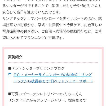
るシッターが同行することで、緊張しがちな子や怖がりさんも
安心して当日を迎えていただけます。
リングドッグとしてバージンロードを歩くサポートのほか、式
場控室でのお預かり、挙式・披露宴中の待機ケア、お色直しや
写真撮影中の付き添い、ご自宅～式場間の移動同行など、ご希
望にあわせてプランニングが可能です。
実例紹介
■ペットシッターブリランテブログ
目白・メーヤーライニンガーでの結婚式｜リング
ドッグから披露宴まで1日ペットシッターサポート
■可愛いゴールデンレトリバーのシリウスくん
リングドッグからフラワーシャワー、披露宴まで