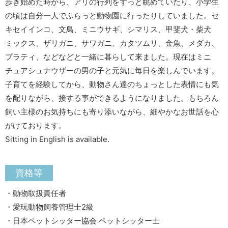
歩き始めた時から、アリの行列をずっと眺めていたり、小学生
の頃は自分一人でふらっと動物園に行ったりしていました。セ
キセイインコ、文鳥、ミニウサギ、シマリス、甲斐犬・柴犬
ミックス、ザリガニ、サワガニ、カタツムリ、金魚、メダカ、
プラティ、などなどと一緒に暮らして来ました。現在はミニ
チュアシュナウザーの男の子と元気に毎日を楽しんでいます。
子育てを経験してから、動物さん達のちょっとした表情にも気
を配りながら、接する事ができるようになりました。もちろん
飼い主様のお気持ちにも寄り添いながら、細やかなお世話を心
がけております。
Sitting in English is available.
資格等
・動物取扱責任者
・愛玩動物飼養管理士2級
・日本ペットシッター協会 ペットシッター士