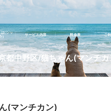
は(シッ
サービス内容
料金表
ご
介)
京都中野区/猫ちゃん(マンチカ
ん(マンチカン)