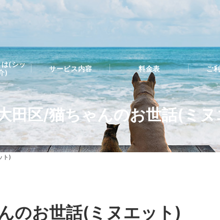
は(シッ
サービス内容
料金表
ご
介)
大田区/猫ちゃんのお世話(ミヌ
ット)
んのお世話(ミヌエット)