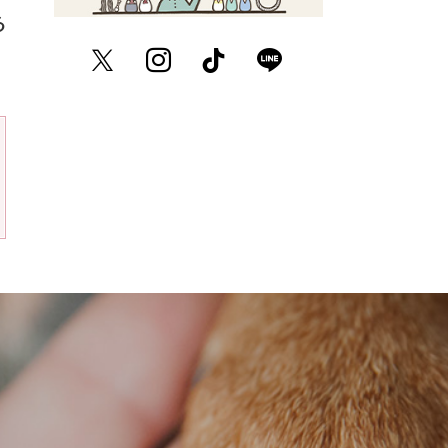
る
Twitter
Instagram
TikTok
LINE