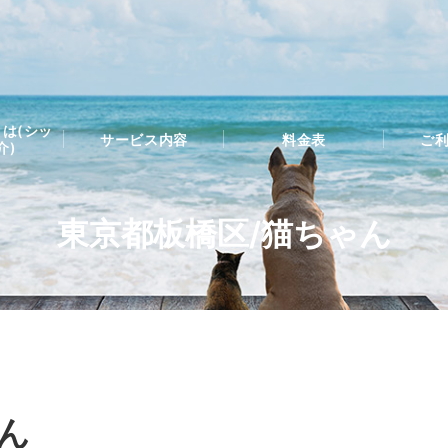
は(シッ
サービス内容
料金表
ご
介)
東京都板橋区/猫ちゃん
ん