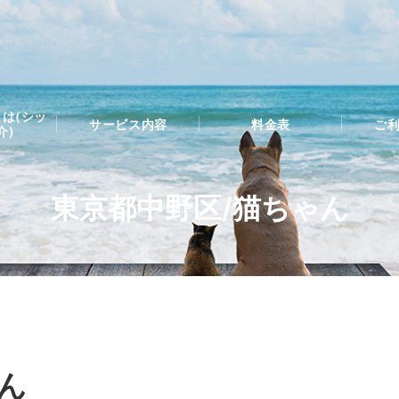
は(シッ
サービス内容
料金表
ご
介)
東京都中野区/猫ちゃん
ん