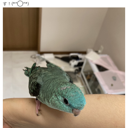
す！(*^◯^*)