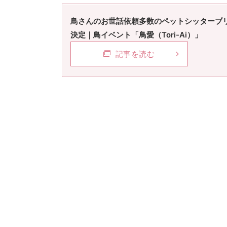
鳥さんのお世話依頼多数のペットシッターブ
決定｜鳥イベント「鳥愛（Tori-Ai）」
記事を読む