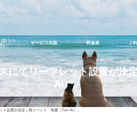
は(シッ
サービス内容
料金表
ご
介)
にてリーフレット設置が決定｜
Ai）」
ト設置が決定｜鳥イベント「鳥愛（Tori-Ai）」