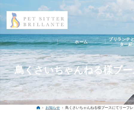
ブリランテと
ホーム
ター紹
鳥くさいちゃんねる様ブース
ホーム
お知らせ
鳥くさいちゃんねる様ブースにてリーフレッ