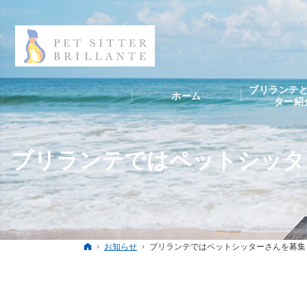
ブリランテと
ホーム
ター紹
ブリランテではペットシッタ
ホーム
お知らせ
ブリランテではペットシッターさんを募集