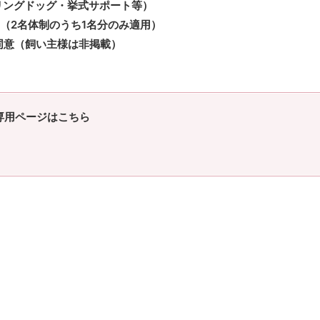
リングドッグ・挙式サポート等）
F（2名体制のうち1名分のみ適用）
同意（飼い主様は非掲載）
専用ページはこちら