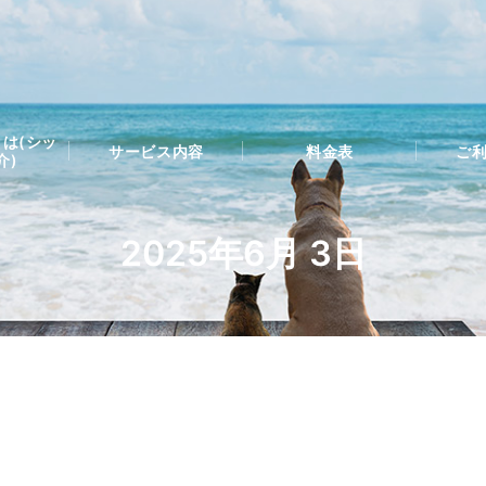
は(シッ
サービス内容
料金表
ご
介)
2025年6月 3日