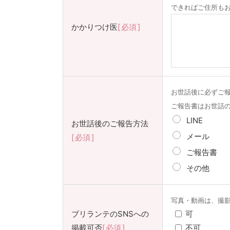
できればご住所も
かかりつけ医
必須
お世話後に必ずご報
ご報告書はお世話
LINE
お世話後のご報告方法
メール
必須
ご報告書
その他
写真・動画は、撮
ブリランテのSNSへの
可
掲載可否
必須
不可