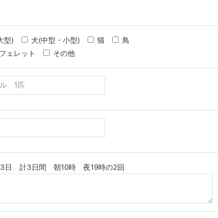
大型)
犬(中型・小型)
猫
鳥
フェレット
その他
月3日 計3日間 朝10時 夜19時の2回