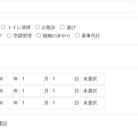
トイレ清掃
お散歩
遊び
グ
空調管理
植物の水やり
家事代行
年
月
日
年
月
日
年
月
日
電話