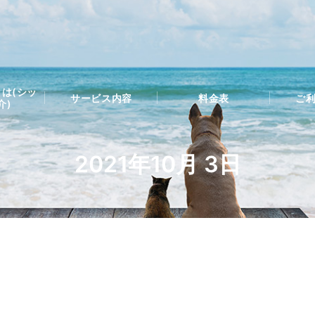
は(シッ
サービス内容
料金表
ご
介)
2021年10月 3日