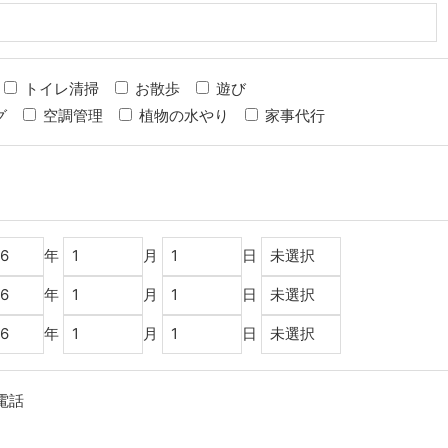
トイレ清掃
お散歩
遊び
グ
空調管理
植物の水やり
家事代行
年
月
日
年
月
日
年
月
日
電話