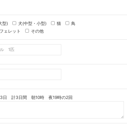
大型)
犬(中型・小型)
猫
鳥
フェレット
その他
月3日 計3日間 朝10時 夜19時の2回