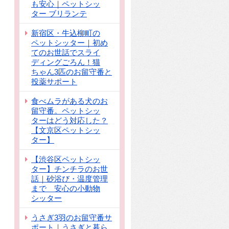
も安心｜ペットシッ
ター ブリランテ
新宿区・牛込柳町の
ペットシッター｜初め
てのお世話でスライ
ディングごろん！猫
ちゃん3匹のお留守番と
投薬サポート
食べムラがある犬のお
留守番。ペットシッ
ターはどう対応した？
【文京区ペットシッ
ター】
【渋谷区ペットシッ
ター】チンチラのお世
話｜砂浴び・温度管理
まで 安心の小動物
シッター
うさぎ3羽のお留守番サ
ポート｜うさぎと暮ら