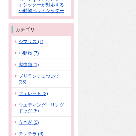
すシッターが対応する
小動物ペットシッター
カテゴリ
シマリス (1)
小動物 (7)
爬虫類 (1)
ブリランテについて
(35)
フェレット (2)
ウエディング・リング
ドッグ (5)
うさぎ (9)
チンチラ (8)