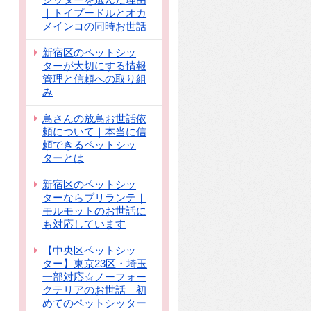
｜トイプードルとオカ
メインコの同時お世話
新宿区のペットシッ
ターが大切にする情報
管理と信頼への取り組
み
鳥さんの放鳥お世話依
頼について｜本当に信
頼できるペットシッ
ターとは
新宿区のペットシッ
ターならブリランテ｜
モルモットのお世話に
も対応しています
【中央区ペットシッ
ター】東京23区・埼玉
一部対応☆ノーフォー
クテリアのお世話｜初
めてのペットシッター