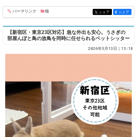
パーマリンク
猫
entry371
シェア
シェア
entry371
entry371
【新宿区・東京23区対応】急な外出も安心。うさぎの
部屋んぽと鳥の放鳥を同時に任せられるペットシッター
2026年5月13日｜15:18