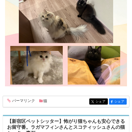
パーマリンク
猫
entry379
シェア
シェア
entry379
entry379
【新宿区ペットシッター】怖がり猫ちゃんも安心できる
お留守番。ラガマフィンさんとスコティッシュさんの猫