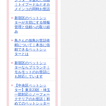
｜トイプードルとオカ
メインコの同時お世話
新宿区のペットシッ
ターが大切にする情報
管理と信頼への取り組
み
鳥さんの放鳥お世話依
頼について｜本当に信
頼できるペットシッ
ターとは
新宿区のペットシッ
ターならブリランテ｜
モルモットのお世話に
も対応しています
【中央区ペットシッ
ター】東京23区・埼玉
一部対応☆ノーフォー
クテリアのお世話｜初
めてのペットシッター