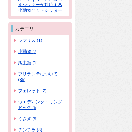
すシッターが対応する
小動物ペットシッター
カテゴリ
シマリス (1)
小動物 (7)
爬虫類 (1)
ブリランテについて
(35)
フェレット (2)
ウエディング・リング
ドッグ (5)
うさぎ (9)
チンチラ (8)