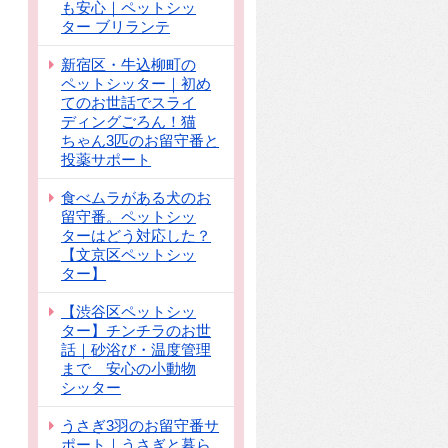
も安心｜ペットシッ
ター ブリランテ
新宿区・牛込柳町の
ペットシッター｜初め
てのお世話でスライ
ディングごろん！猫
ちゃん3匹のお留守番と
投薬サポート
食べムラがある犬のお
留守番。ペットシッ
ターはどう対応した？
【文京区ペットシッ
ター】
【渋谷区ペットシッ
ター】チンチラのお世
話｜砂浴び・温度管理
まで 安心の小動物
シッター
うさぎ3羽のお留守番サ
ポート｜うさぎと暮ら